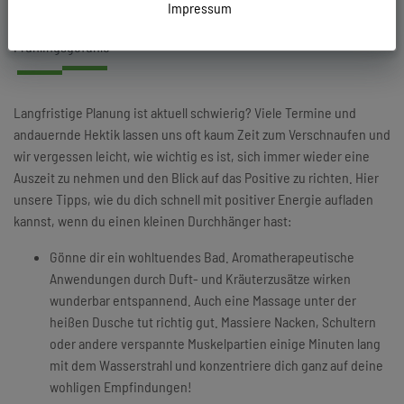
19.04.2023
Impressum
Frühlingsgefühle
Langfristige Planung ist aktuell schwierig? Viele Termine und
andauernde Hektik lassen uns oft kaum Zeit zum Verschnaufen und
wir vergessen leicht, wie wichtig es ist, sich immer wieder eine
Auszeit zu nehmen und den Blick auf das Positive zu richten. Hier
unsere Tipps, wie du dich schnell mit positiver Energie aufladen
kannst, wenn du einen kleinen Durchhänger hast:
Gönne dir ein wohltuendes Bad. Aromatherapeutische
Anwendungen durch Duft- und Kräuterzusätze wirken
wunderbar entspannend. Auch eine Massage unter der
heißen Dusche tut richtig gut. Massiere Nacken, Schultern
oder andere verspannte Muskelpartien einige Minuten lang
mit dem Wasserstrahl und konzentriere dich ganz auf deine
wohligen Empfindungen!