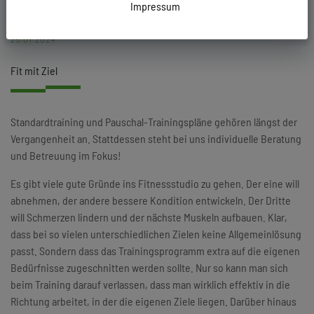
Impressum
25.01.2024
Fit mit Ziel
Standardtraining und Pauschal-Trainingspläne gehören längst der
Vergangenheit an. Stattdessen steht bei uns individuelle Beratung
und Betreuung im Fokus!
Es gibt viele gute Gründe ins Fitnessstudio zu gehen. Der eine will
abnehmen, der andere bessere Kondition entwickeln. Der Dritte
will Schmerzen lindern und der nächste Muskeln aufbauen. Klar,
dass bei so vielen unterschiedlichen Zielen keine Allgemeinlösung
passt. Sondern dass das Trainingsprogramm extra auf die eigenen
Bedürfnisse zugeschnitten werden sollte. Nur so kann man sich
beim Training darauf verlassen, dass man wirklich effektiv in die
Richtung arbeitet, in der die eigenen Ziele liegen. Darüber hinaus