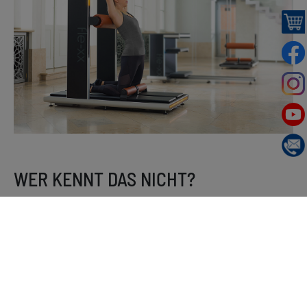
WER KENNT DAS NICHT?
In unserem Alltag sitzen wir größtenteils mit einer gebeugten
Haltung im Büro oder Auto. Abends liegen wir dann auf dem Sofa
und auch im Schlaf rollen wir uns zusammen. Die Folgen sind oft:
Verkürzte Brust- und Bauchmuskulatur
Verspannungen im Rücken & Nacken
Verschleiß der Gelenke